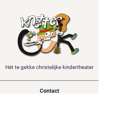
Hét te gekke christelijke kindertheater
Contact
Kindertheater Knettergek
De la Reystraat 126
3851 BL ERMELO
06-15688921