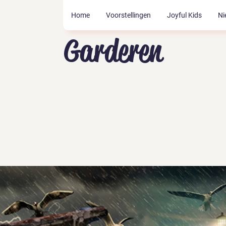
Home
Voorstellingen
Joyful Kids
Ni
Garderen
Tickets zijn niet te koop
Andere evenementen bekijken