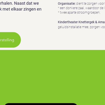
erhalen. Naast dat we
Organisatie:
dient te zorgen voor:
* een donkere zaal, waardoor de l
ok met elkaar zingen en
* twee aparte stroomgroepen;
Kindertheater Knettergek & Ama
geluidsinstallatie mee, zorgen v
stelling