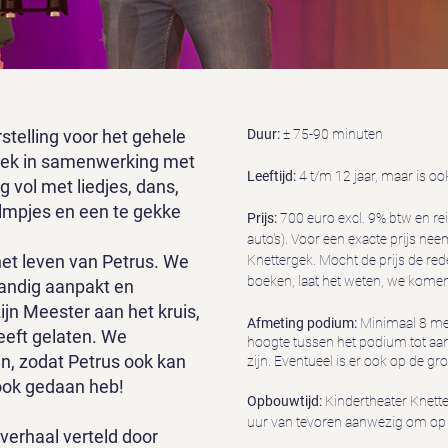
stelling voor het gehele
Duur:
± 75-90 minuten
rgek in samenwerking met
Leeftijd:
4 t/m 12 jaar, maar is o
g vol met liedjes, dans,
ilmpjes en een te gekke
Prijs:
700 euro excl. 9% btw en re
auto's). Voor een exacte prijs ne
het leven van Petrus. We
Knettergek. Mocht de prijs de red
boeken, laat het weten, we komen 
 handig aanpakt en
 zijn Meester aan het kruis,
Afmeting podium:
Minimaal 8 me
eeft gelaten. We
hoogte tussen het podium tot aa
n, zodat Petrus ook kan
zijn. Eventueel is er ook op de g
 ook gedaan heb!
Opbouwtijd:
Kindertheater Knett
uur van tevoren aanwezig om op
 verhaal verteld door