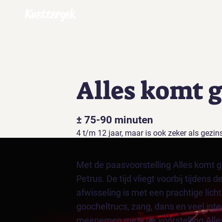
Knettergek
Alles komt 
± 75-90 minuten
4 t/m 12 jaar, maar is ook zeker als gezin
Met de paasvoorstelling Alles komt 
Petrus. De tijd vliegt voorbij tijdens 
afwisseling is met een prachtige lich
goocheltrucs, zang, dans en veel inte
meenemen mety de voorstelling Alle