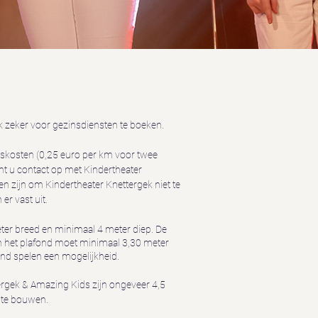
ok zeker voor gezinsdiensten te boeken.
iskosten (0,25 euro per km voor twee
emt u contact op met Kindertheater
en zijn om Kindertheater Knettergek niet te
er vast uit.
ter breed
en minimaal 4 meter diep. De
n het plafond moet minimaal 3,30 meter
rond spelen een mogelijkheid.
ergek & Amazing Kids zijn ongeveer
4,5
 te bouwen.