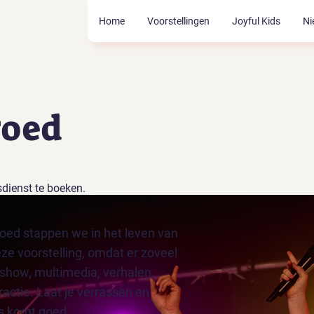
Home
Voorstellingen
Joyful Kids
Ni
goed
sdienst te boeken.
goed stappen we in het leven van
deze voorstelling, omdat er zoveel
tshow, multimedia, verhalen,
ractie. Laat je verrassen en
s komt goed.