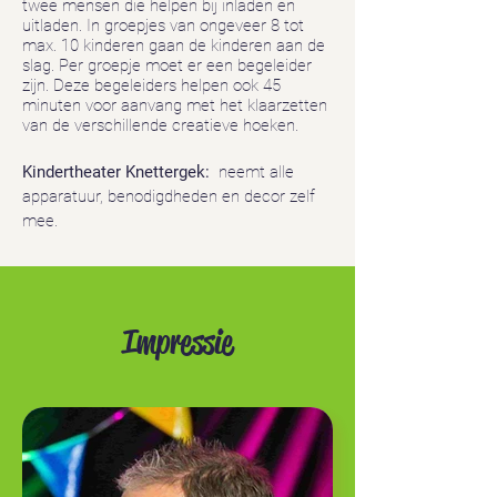
twee
mensen die helpen bij inladen en
uitladen.
In groepjes van
ongeveer
8 tot
max. 10 kinderen gaan de kinderen aan de
slag. Per groepje moet er een begeleider
zijn. Deze begeleiders helpen ook 45
minuten voor aanvang met het klaarzetten
van de verschillende creatieve hoeken.
Kindertheater Knettergek:
neemt alle
apparatuur, benodigdheden en decor zelf
mee.
Impressie