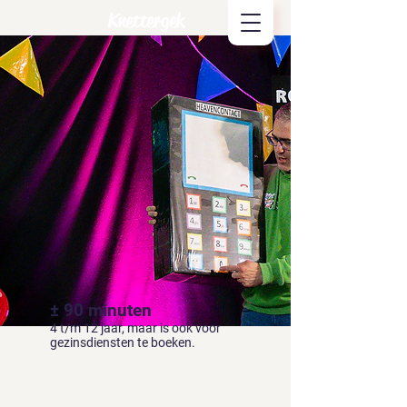
Knettergek
± 90 minuten
4 t/m 12 jaar, maar is ook voor
gezinsdiensten te boeken.