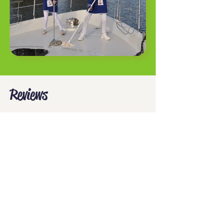
Reviews
Ik was erg onder de indruk hoe je
plezier, onderwijs en het evangelie
samenbrengt.
Marieke
Leuke goocheltrucs en de
chocolaatjes... hmmmm.