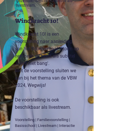
gezinsdiensten te boeken of als
livestream.
Windkracht 10!
Windkracht 10! is een
voorstelling naar aanleiding
van het
Bijbelverhaal 'Storm op
het meer' en heeft als
subtitel
'Wees niet bang'.
Met de voorstelling sluiten we
aan bij het thema van de VBW
2024, Wegwijs!
De voorstelling is ook
beschikbaar als livestream.
Voorstelling | Familievoorstelling |
Basisschool | Livestream | Interactie