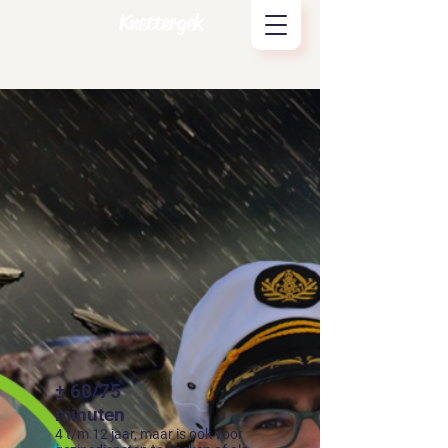
Knettergek
± 60/75
minuten
4 t/m 12 jaar, maar is ook voor