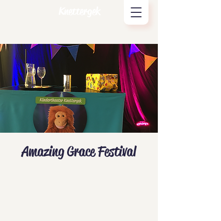
Knettergek
Amazing Grace Festival
Tickets zijn niet te koop
Andere evenementen bekijken