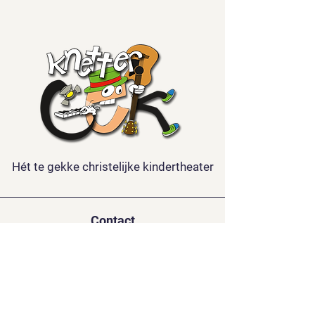
Hét te gekke christelijke kindertheater
Contact
Kindertheater Knettergek
De la Reystraat 126
3851 BL ERMELO
06-15688921