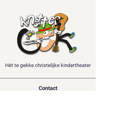
Hét te gekke christelijke kindertheater
Contact
Kindertheater Knettergek
De la Reystraat 126
3851 BL ERMELO
06-15688921