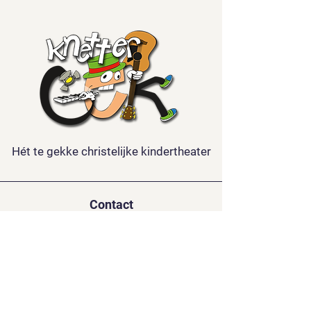
Hét te gekke christelijke kindertheater
Contact
Kindertheater Knettergek
De la Reystraat 126
3851 BL ERMELO
06-15688921