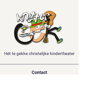
Hét te gekke christelijke kindertheater
Contact
Kindertheater Knettergek
De la Reystraat 126
3851 BL ERMELO
06-15688921