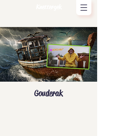
Knettergek
Gouderak
Tickets zijn niet te koop
Andere evenementen bekijken