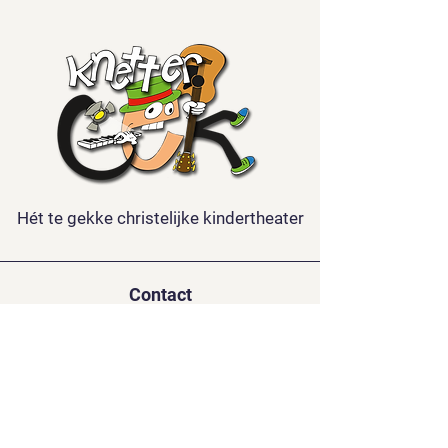
Hét te gekke christelijke kindertheater
Contact
Kindertheater Knettergek
De la Reystraat 126
3851 BL ERMELO
06-15688921