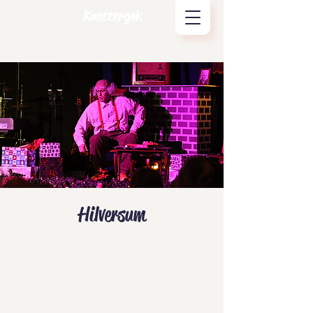
Knettergek
Hilversum
Tickets zijn niet te koop
Andere evenementen bekijken