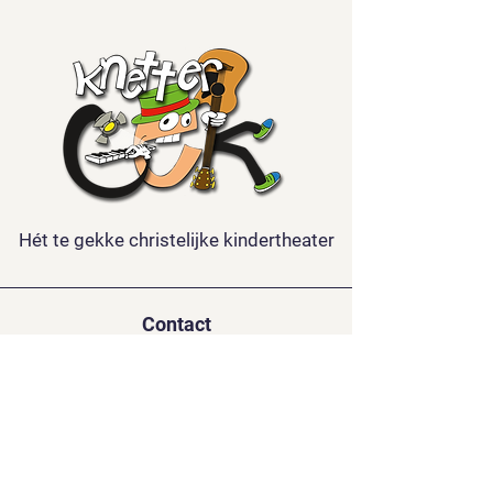
Hét te gekke christelijke kindertheater
Contact
Kindertheater Knettergek
De la Reystraat 126
3851 BL ERMELO
06-15688921