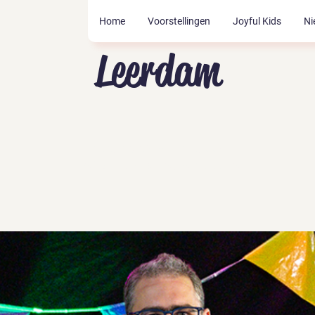
Home
Voorstellingen
Joyful Kids
Ni
Leerdam
Tickets zijn niet te koop
Andere evenementen bekijken