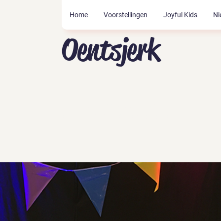
Home
Voorstellingen
Joyful Kids
Ni
Oentsjerk
Tickets zijn niet te koop
Andere evenementen bekijken