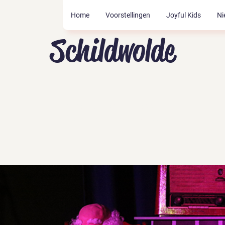
Home
Voorstellingen
Joyful Kids
Ni
Schildwolde
Tickets zijn niet te koop
Andere evenementen bekijken