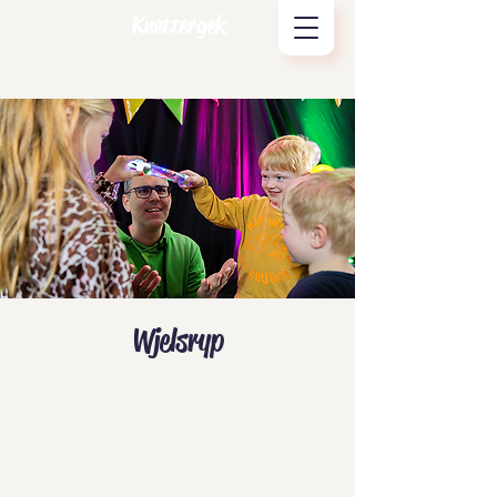
Knettergek
Wjelsryp
Tickets zijn niet te koop
Andere evenementen bekijken