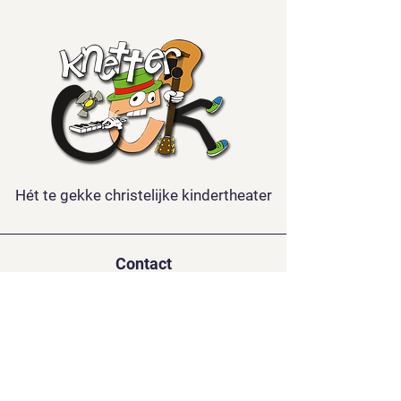
Hét te gekke christelijke kindertheater
Contact
Kindertheater Knettergek
De la Reystraat 126
3851 BL ERMELO
06-15688921