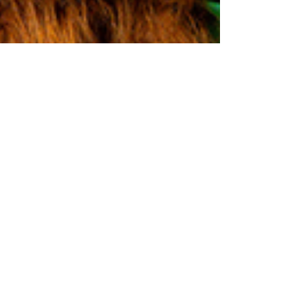
2 feb
Voorstelling passend bij VBW
2026