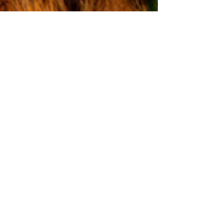
2 feb
Voorstelling passend bij VBW
2026
Boek een voorstelling die past bij de VBW 2026:
Wereldwonder!