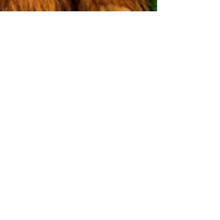
2 feb
Voorstelling passend bij VBW
2026
Boek een voorstelling die past bij de VBW 2026:
Wereldwonder!