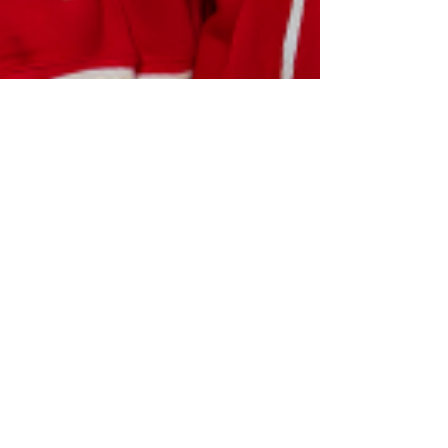
3 feb
Nieuwe paasvoorstelling:
Alles komt goed
Boek nu de nieuwe paasvoorstelling Alles komt
goed van Kindertheater Knettergek i.s.m. Joyful
Kids voor in jouw kerk of gemeente.