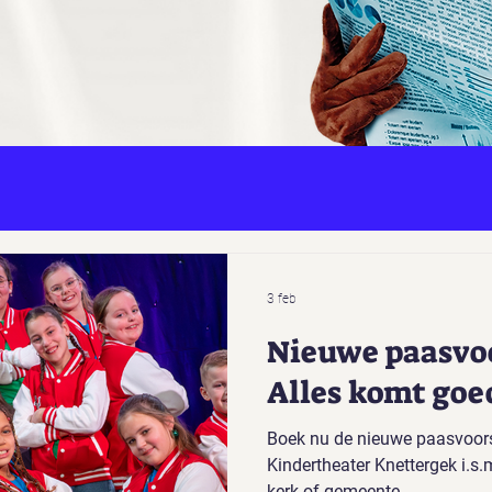
3 feb
Nieuwe paasvoo
Alles komt goe
Boek nu de nieuwe paasvoors
Kindertheater Knettergek i.s.
kerk of gemeente.