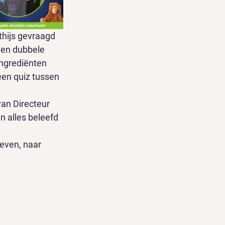
hijs gevraagd 
een dubbele 
ngrediënten 
een quiz tussen 
van Directeur 
 alles beleefd 
even, naar 