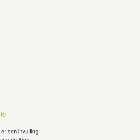
GR/
er een invulling
over de Ajax-