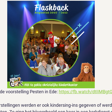
e voorstelling Pesten in Ede: 
https://fb.watch/dtIIMBgt
stellingen werden er ook kindersing-ins gegeven of werd 
ten. Zo ging het bijvoorbeeld een keer in een kerkdienst 