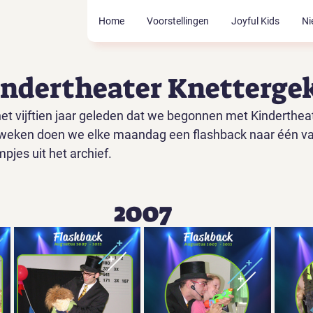
Home
Voorstellingen
Joyful Kids
Ni
Kindertheater Knetterge
het vijftien jaar geleden dat we begonnen met Kinderthea
weken doen we elke maandag een flashback naar één van 
lmpjes uit het archief.
2007