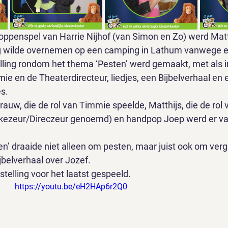
oppenspel van Harrie Nijhof (van Simon en Zo) werd Matt
ling wilde overnemen op een camping in Lathum vanwege 
lling rondom het thema ‘Pesten’ werd gemaakt, met als i
ie en de Theaterdirecteur, liedjes, een Bijbelverhaal en 
s.
uw, die de rol van Timmie speelde, Matthijs, die de rol 
kkezeur/Direczeur genoemd) en handpop Joep werd er van
en’ draaide niet alleen om pesten, maar juist ook om verg
jbelverhaal over Jozef.
telling voor het laatst gespeeld. 
https://youtu.be/eH2HAp6r2Q0