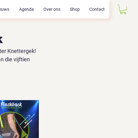
euws
Agenda
Over ons
Shop
Contact
k
ter Knettergek! 
die vijftien 