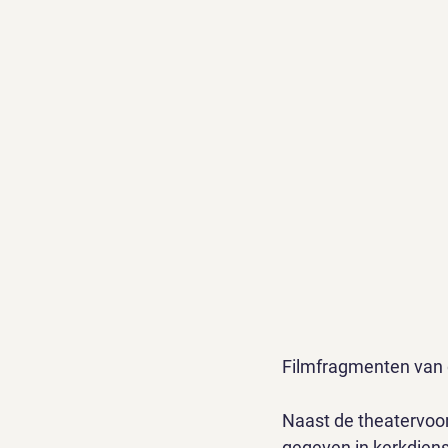
Filmfragmenten van d
Naast de theatervoor
gegeven in kerkdiens