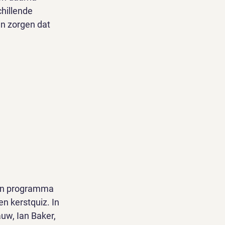
hillende 
en zorgen dat 
een programma 
n kerstquiz. In 
uw, Ian Baker, 