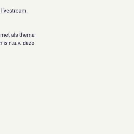
livestream. 
 met als thema 
is n.a.v. deze 