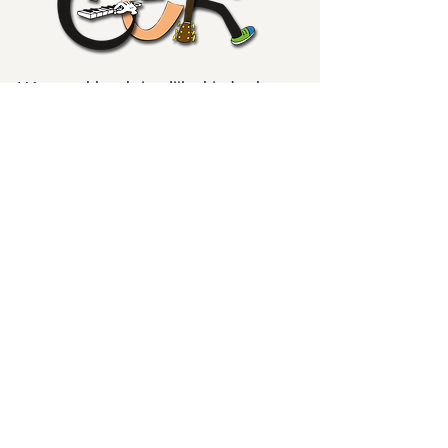
Hét te gekke christelijke kindertheater
Contact
Kindertheater Knettergek
De la Reystraat 126
3851 BL ERMELO
06-15688921
Volg ons op