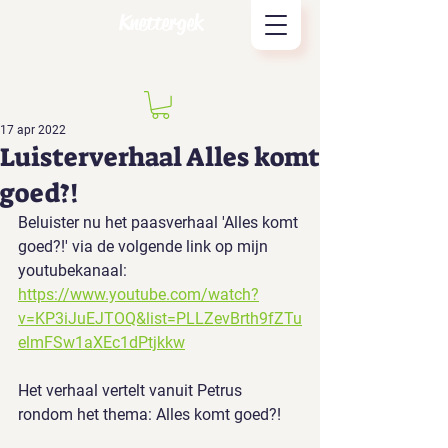
Knettergek
17 apr 2022
Luisterverhaal Alles komt
goed?!
Beluister nu het paasverhaal 'Alles komt 
goed?!' via de volgende link op mijn 
youtubekanaal:
https://www.youtube.com/watch?
v=KP3iJuEJTOQ&list=PLLZevBrth9fZTu
elmFSw1aXEc1dPtjkkw
Het verhaal vertelt vanuit Petrus 
rondom het thema: Alles komt goed?!